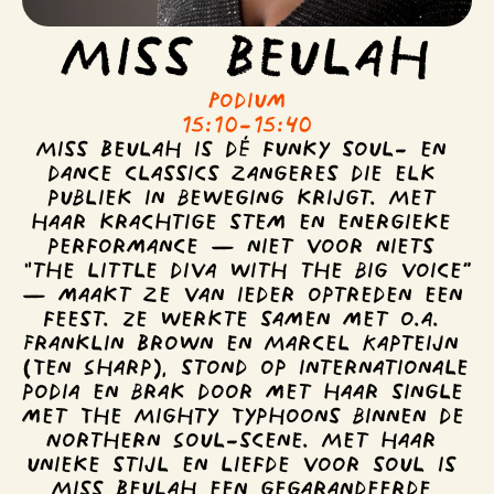
Miss Beulah
Podium
15:10
-
15:40
Miss Beulah is dé funky soul- en 
dance classics zangeres die elk 
publiek in beweging krijgt. Met 
haar krachtige stem en energieke 
performance — niet voor niets 
“the little diva with the big voice” 
— maakt ze van ieder optreden een 
feest. Ze werkte samen met o.a. 
Franklin Brown en Marcel Kapteijn 
(Ten Sharp), stond op internationale 
podia en brak door met haar single 
met The Mighty Typhoons binnen de 
Northern Soul-scene. Met haar 
unieke stijl en liefde voor soul is 
Miss Beulah een gegarandeerde 