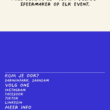
sfeermaker op elk event.
KOM je ook?
Darwinpark, Zaandam
Volg ons
Instagram
Facebook
tiktok
linkedin
Meer info