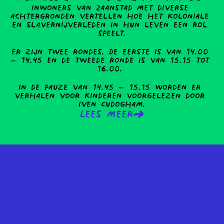
Inwoners van Zaanstad met diverse 
achtergronden vertellen hoe het koloniale 
en slavernijverleden in hun leven een rol 
speelt.
Er zijn twee rondes. De eerste is van 14.00 
– 14.45 en de tweede ronde is van 15.15 tot 
16.00. 
In de pauze van 14.45 – 15.15 worden er 
verhalen voor kinderen voorgelezen door 
Iven Cudogham.
Lees meer